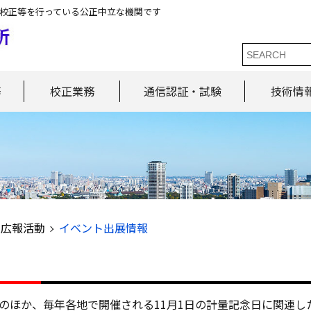
校正等を行っている公正中立な機関です
務
校正業務
通信認証・試験
技術情
広報活動
イベント出展情報
のほか、毎年各地で開催される11月1日の計量記念日に関連し