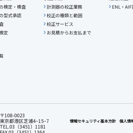
の検定・検査
計測器の校正業務
ENL・A
の型式承認
校正の種類と範囲
査
校正サービス
検定
お見積からお支払まで
覧
〒108-0023
東京都港区芝浦4−15−7
情報セキュリティ基本⽅針
個人情
TEL.03（3451）1181
FAX.03（3451）1364