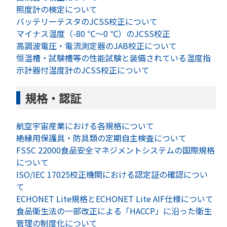
照度計の検定について
バッテリーテスタのJCSS校正について
マイナス温度（-80 ℃～0 ℃）のJCSS校正
高調波電圧・電流測定器のJAB校正について
恒温槽・試験槽等の性能試験と装備されている温度指
示計器付温度計のJCSS校正について
規格・認証
航空宇宙産業における各規格について
絶縁用保護具・防具類の定期自主検査について
FSSC 22000食品安全マネジメントシステムの国際規格
について
ISO/IEC 17025校正機関における認定証の確認につい
て
ECHONET Lite規格とECHONET Lite AIF仕様について
食品衛生法の一部改正による「HACCP」に沿った衛生
管理の制度化について