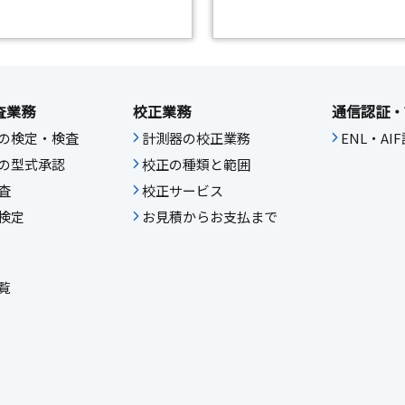
査業務
校正業務
通信認証・
の検定・検査
計測器の校正業務
ENL・A
の型式承認
校正の種類と範囲
査
校正サービス
検定
お見積からお支払まで
覧