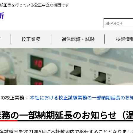
校正等を行っている公正中立な機関です
務
校正業務
通信認証・試験
技術情
ICの校正業務
本社における校正試験業務の一部納期延長のお
業務の一部納期延長のお知らせ（
各試験室を2021年5月に本社敷地内で移転することとなりまし