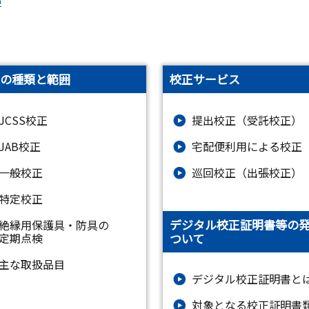
p
の種類と範囲
校正サービス
JCSS校正
提出校正（受託校正）
JAB校正
宅配便利用による校正
一般校正
巡回校正（出張校正）
特定校正
デジタル校正証明書等の
絶縁⽤保護具・防具の
ついて
定期点検
主な取扱品目
デジタル校正証明書と
対象となる校正証明書