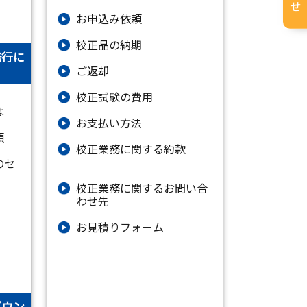
お申込み依頼
校正品の納期
発行に
ご返却
校正試験の費用
は
お支払い方法
類
校正業務に関する約款
のセ
校正業務に関するお問い合
わせ先
お⾒積りフォーム
ダウン