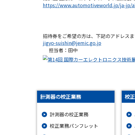
https://www.automotiveworld.jp/ja-jp/a
招待券をご希望の方は、下記のアドレスま
jigyo-suishin@jemic.go.jp
担当者：田中
計測器の校正業務
校正
計測器の校正業務
校正業務パンフレット