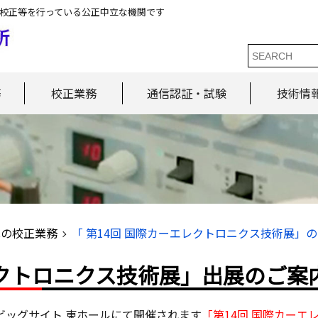
校正等を行っている公正中立な機関です
務
校正業務
通信認証・試験
技術情
ICの校正業務
「 第14回 国際カーエレクトロニクス技術展」
レクトロニクス技術展」出展のご案
東京ビッグサイト 東ホールにて開催されます
「第14回 国際カーエ