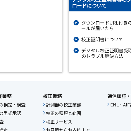
ロードについて
ダウンロードURL付き
ールが届いたら
校正証明書について
デジタル校正証明書受
のトラブル解決方法
査業務
校正業務
通信認証・
の検定・検査
計測器の校正業務
ENL・A
の型式承認
校正の種類と範囲
査
校正サービス
検定
お見積からお支払まで