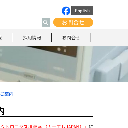
English
お問合せ
報
採用情報
お問合せ
のご案内
内
レクトロニクス技術展 （カーエレJAPAN）」
に