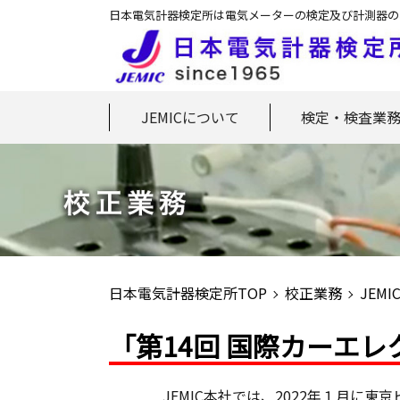
日本電気計器検定所は電気メーターの検定及び計測器の
JEMICについて
検定・検査業
日本電気計器検定所TOP
校正業務
JEM
「第14回 国際カーエ
JEMIC本社では、2022年１月に