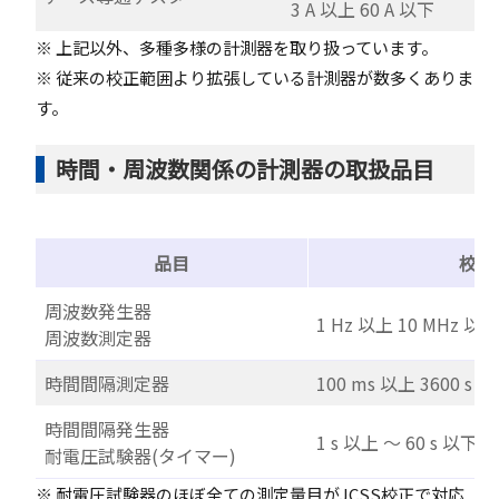
3 A 以上 60 A 以下
※ 上記以外、多種多様の計測器を取り扱っています。
※ 従来の校正範囲より拡張している計測器が数多くありま
す。
時間・周波数関係の計測器の取扱品目
品目
校正
周波数発生器
1 Hz 以上 10 MHz 以
周波数測定器
時間間隔測定器
100 ms 以上 3600 s 
時間間隔発生器
1 s 以上 ～ 60 s 
耐電圧試験器(タイマー)
※ 耐電圧試験器のほぼ全ての測定量目がJCSS校正で対応