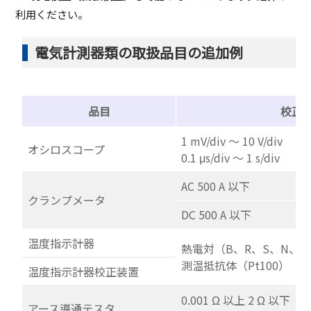
利用ください。
電気計測器類の取扱品目の追加例
品目
校正
1 mV/div ～ 10 V/div
オシロスコープ
0.1 μs/div ～ 1 s/div
AC 500 A 以下
クランプメータ
DC 500 A 以下
温度指示計器
熱電対（B、R、S、N、K
測温抵抗体（Pt100）
温度指示計器校正装置
0.001 Ω 以上 2 Ω 以下
アース導通テスタ