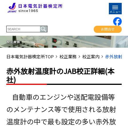
お問合せ
日本電気計器検定所TOP
校正業務
校正案内
赤外放射温度
赤外放射温度計のJAB校正詳細(本
社)
自動車のエンジンや送配電設備等
のメンテナンス等で使用される放射
温度計の中で最も設定の多い赤外放