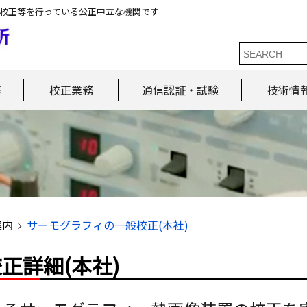
校正等を行っている公正中立な機関です
務
校正業務
通信認証・試験
技術情
案内
サーモグラフィの一般校正(本社)
正詳細(本社)