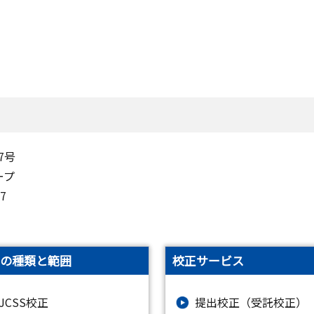
7号
ープ
-1497
の種類と範囲
校正サービス
JCSS校正
提出校正（受託校正）