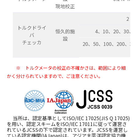
現地校正
2 c
トルクドライ
恒久的施
4、10、20、30、4
バ
設
チェッカ
20、50、100、200、300
※ トルクメータの校正の不確かさは、範囲により細
かく分けられていますので、ご注意ください。
当所は、認定基準としてISO/IEC 17025(JIS Q 17025)
を用い、認定スキームをISO/IEC 17011に従って運営さ
れているJCSSの下で認定されています。JCSSを運営し
ている認定機関(IAJapan)は、アジア太平洋認定協力機