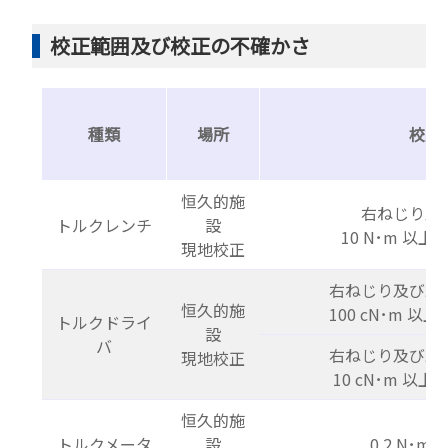
校正範囲及び校正の不確かさ
種類
場所
校正
恒久的施
右ねじり及
トルクレンチ
設
10 N･m 以上 
現地校正
右ねじり及び左
恒久的施
100 cN･m 以上 
トルクドライ
設
バ
右ねじり及び左
現地校正
10 cN･m 以上 
恒久的施
トルクメータ
設
0.2 N･m 