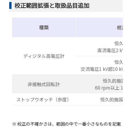
校正範囲拡張と取扱品目追加
種類
校正
恒久的
直流電圧2 kV以
ディジタル高電圧計
恒久的
交流電圧1 kV超10 kV以
恒久的施設
非接触式回転計
60 rpm以上 100
ストップウオッチ（歩度）
恒久的施設 9.
※ 校正の不確かさは、範囲の中で一番小さなものを記載