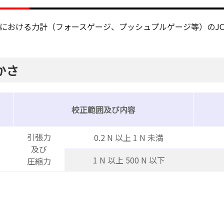
区分における力計（フォースゲージ、プッシュプルゲージ等）のJ
かさ
校正範囲及び内容
引張力
0.2 N 以上 1 N 未満
及び
1 N 以上 500 N 以下
圧縮力