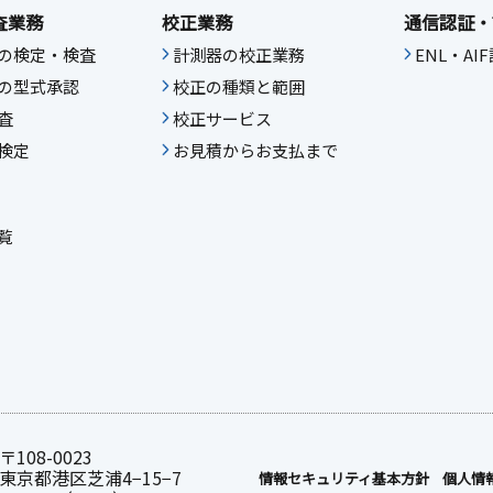
査業務
校正業務
通信認証・
の検定・検査
計測器の校正業務
ENL・A
の型式承認
校正の種類と範囲
査
校正サービス
検定
お見積からお支払まで
覧
〒108-0023
東京都港区芝浦4−15−7
情報セキュリティ基本⽅針
個人情