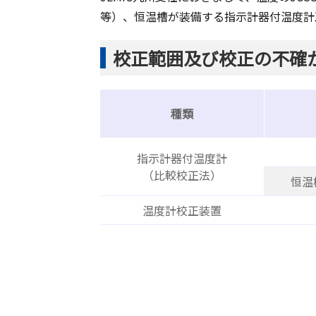
等）、恒温槽が装備する指示計器付温度計
校正範囲及び校正の不確
種類
指示計器付温度計
（比較校正法）
恒温
温度計校正装置