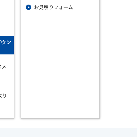
お⾒積りフォーム
ダウン
のメ
取り