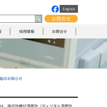
English
お問合せ
報
採用情報
お問合せ
開始のお知らせ
対象は、指示計器付温度計（ディジタル温度計