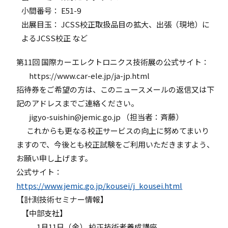
小間番号： E51-9
出展目玉： JCSS校正取扱品目の拡大、出張（現地）に
よるJCSS校正 など
第11回 国際カーエレクトロニクス技術展の公式サイト：
https://www.car-ele.jp/ja-jp.html
招待券をご希望の方は、このニュースメールの返信又は下
記のアドレスまでご連絡ください。
jigyo-suishin@jemic.go.jp （担当者：斉藤）
これからも更なる校正サービスの向上に努めてまいり
ますので、今後とも校正試験をご利用いただきますよう、
お願い申し上げます。
公式サイト：
https://www.jemic.go.jp/kousei/j_kousei.html
【計測技術セミナー情報】
【中部支社】
1月11日（金） 校正技術者養成講座