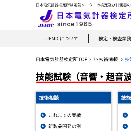
日本電気計器検定所は電気メーターの検定及び計測器の
JEMICについて
検定・検査業
日本電気計器検定所TOP
?> 技術情報
技
技能試験（音響・超音
技術相談
技能
これまでの実績
新製品開発の例