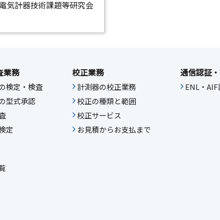
電気計器技術課題等研究会
査業務
校正業務
通信認証・
の検定・検査
計測器の校正業務
ENL・A
の型式承認
校正の種類と範囲
査
校正サービス
検定
お見積からお支払まで
覧