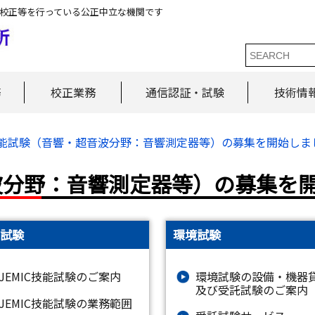
校正等を行っている公正中立な機関です
務
校正業務
通信認証・試験
技術情
能試験（音響・超音波分野：音響測定器等）の募集を開始しま
波分野：音響測定器等）の募集を
試験
環境試験
JEMIC技能試験のご案内
環境試験の設備・機器
及び受託試験のご案内
JEMIC技能試験の業務範囲