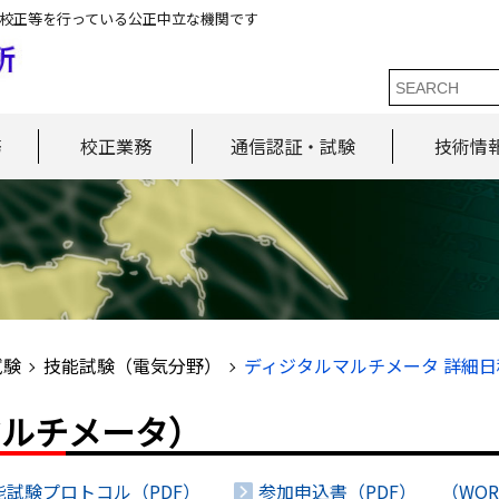
校正等を行っている公正中立な機関です
務
校正業務
通信認証・試験
技術情
試験
技能試験（電気分野）
ディジタルマルチメータ 詳細
マルチメータ）
能試験プロトコル（PDF）
参加申込書（PDF）
（WO