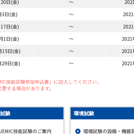
20日(金)
～
202
月3日(金)
～
202
17日(金)
～
202
月1日(金)
～
202
月15日(金)
～
202
月29日(金)
～
202
MIC技能試験参加申込書」に記入してください。
変更する場合があります。
試験
環境試験
JEMIC技能試験のご案内
環境試験の設備・機器