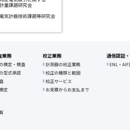
計量課題研究会
電気計器技術課題等研究会
査業務
校正業務
通信認証・
の検定・検査
計測器の校正業務
ENL・A
の型式承認
校正の種類と範囲
査
校正サービス
検定
お見積からお支払まで
覧