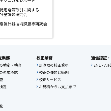
テクニカルレポート
特定電気取引に関する
計量課題研究会
電気計器技術課題等研究会
査業務
校正業務
通信認証・
の検定・検査
計測器の校正業務
ENL・A
の型式承認
校正の種類と範囲
査
校正サービス
検定
お見積からお支払まで
覧