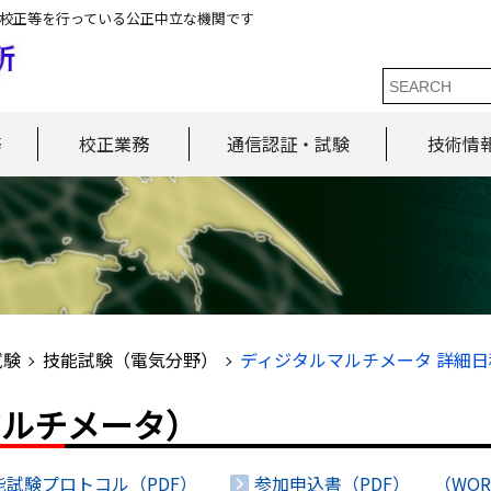
校正等を行っている公正中立な機関です
務
校正業務
通信認証・試験
技術情
試験
技能試験（電気分野）
ディジタルマルチメータ 詳細
マルチメータ）
能試験プロトコル（PDF）
参加申込書（PDF）
（WO