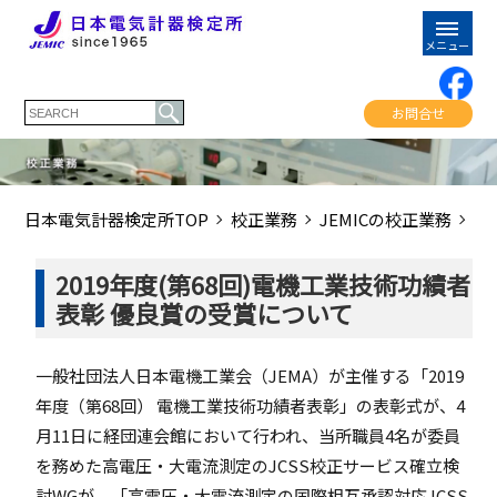
お問合せ
日本電気計器検定所TOP
校正業務
JEMICの校正業務
校
2019年度(第68回)電機工業技術功績者
表彰 優良賞の受賞について
一般社団法人日本電機工業会（JEMA）が主催する「2019
年度（第68回） 電機工業技術功績者表彰」の表彰式が、4
月11日に経団連会館において行われ、当所職員4名が委員
を務めた高電圧・大電流測定のJCSS校正サービス確立検
討WGが、「高電圧・大電流測定の国際相互承認対応JCSS