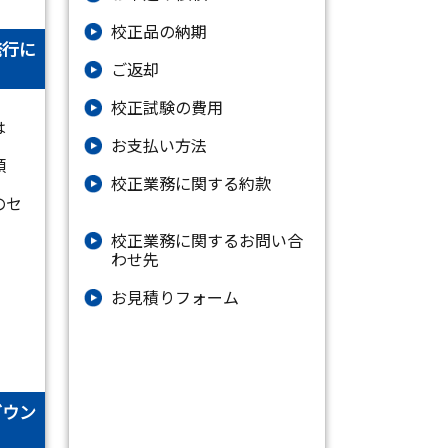
校正品の納期
発行に
ご返却
校正試験の費用
は
お支払い方法
類
校正業務に関する約款
のセ
校正業務に関するお問い合
わせ先
お⾒積りフォーム
ダウン