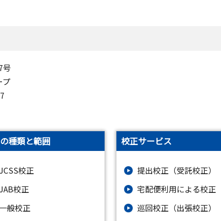
7号
ープ
-1497
の種類と範囲
校正サービス
JCSS校正
提出校正（受託校正）
JAB校正
宅配便利用による校正
一般校正
巡回校正（出張校正）