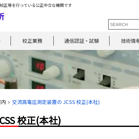
校正等を行っている公正中立な機関です
務
校正業務
通信認証・試験
技術情
案内
交流高電圧測定装置の JCSS 校正(本社)
SS 校正(本社)